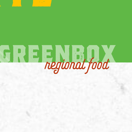
GREENBOX
regional food